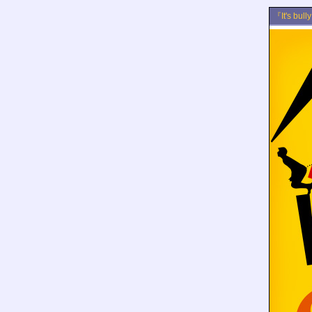
『It's b