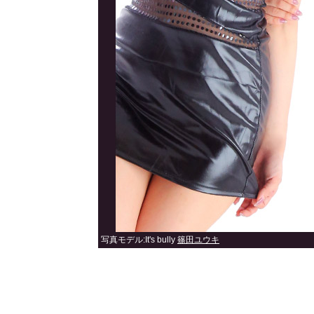
写真モデル:It's bully
篠田ユウキ