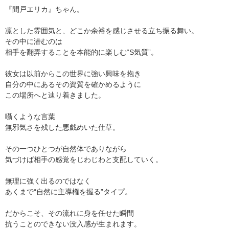
『間戸エリカ』ちゃん。
凛とした雰囲気と、どこか余裕を感じさせる立ち振る舞い。
その中に潜むのは
相手を翻弄することを本能的に楽しむ“S気質”。
彼女は以前からこの世界に強い興味を抱き
自分の中にあるその資質を確かめるように
この場所へと辿り着きました。
囁くような言葉
無邪気さを残した悪戯めいた仕草。
その一つひとつが自然体でありながら
気づけば相手の感覚をじわじわと支配していく。
無理に強く出るのではなく
あくまで“自然に主導権を握る”タイプ。
だからこそ、その流れに身を任せた瞬間
抗うことのできない没入感が生まれます。