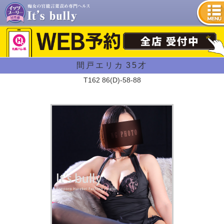
tog
nav
間戸エリカ
35才
T162 86(D)-58-88