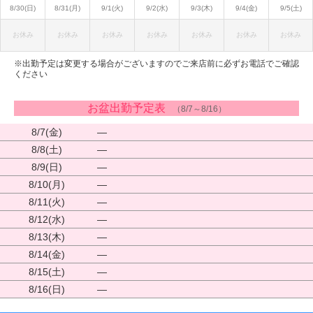
8/30(日)
8/31(月)
9/1(火)
9/2(水)
9/3(木)
9/4(金)
9/5(土)
お休み
お休み
お休み
お休み
お休み
お休み
お休み
※出勤予定は変更する場合がございますのでご来店前に必ずお電話でご確認
ください
お盆出勤予定表
（8/7～8/16）
8/7(金)
―
8/8(土)
―
8/9(日)
―
8/10(月)
―
8/11(火)
―
8/12(水)
―
8/13(木)
―
8/14(金)
―
8/15(土)
―
8/16(日)
―