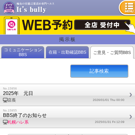
tog
nav
掲示板
コミュニケーション
在籍・出勤確認BBS
ご意見・ご質問BBS
BBS
記事検索
No.15956
2025年 元日
店長
2026/01/01 Thu 00:00
No.15955
BBS終了のお知らせ
札幌ハレ系
2025/01/31 Fri 12:09