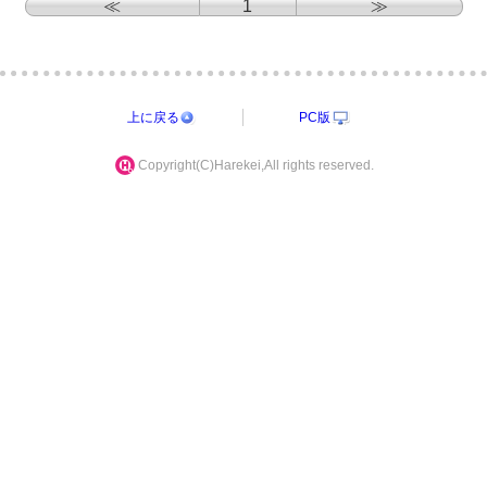
≪
1
≫
上に戻る
PC版
Copyright(C)Harekei,All rights reserved.